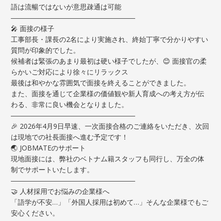
語は流暢ではないが意思疎通は可能
――――――――――――――――――
🎤 面接の様子
工事部長・課長の2名により実施され、終始丁寧で分かりやすい
質問が印象的でした。
候補者は緊張のあまり最初は硬い様子でしたが、😊 面接官の柔
らかいご対応により徐々にリラックス
最後は和やかな雰囲気で面接を終えることができました。
また、面接を通じて企業様の価値観や新人育成への考え方が伝
わる、非常に良い機会となりました。
――――――――――――――――――
🎉 2026年4月9日早速、一次面接合格のご連絡をいただき、次回
は現地での社長面接へ進む予定です！
🌏 JOBMATEのサポート
現地面接には、弊社のベトナム籍スタッフも同行し、万全の体
制でサポートいたします。
――――――――――――――――――
🤝 人材採用でお悩みの企業様へ
「語学が不安…」「外国人採用は初めて…」そんな企業様でもご
安心ください。