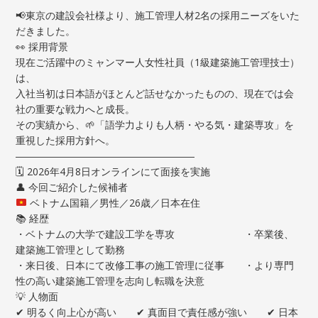
📢東京の建設会社様より、施工管理人材2名の採用ニーズをいた
だきました。
👀 採用背景
現在ご活躍中のミャンマー人女性社員（1級建築施工管理技士）
は、
入社当初は日本語がほとんど話せなかったものの、現在では会
社の重要な戦力へと成長。
その実績から、🌱「語学力よりも人柄・やる気・建築専攻」を
重視した採用方針へ。
――――――――――――――――――
🗓 2026年4月8日オンラインにて面接を実施
👤 今回ご紹介した候補者
ベトナム国籍／男性／26歳／日本在住
📚 経歴
・ベトナムの大学で建設工学を専攻 ・卒業後、
建築施工管理として勤務
・来日後、日本にて改修工事の施工管理に従事 ・より専門
性の高い建築施工管理を志向し転職を決意
💡 人物面
✔ 明るく向上心が高い ✔ 真面目で責任感が強い ✔ 日本