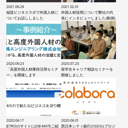
2021.06.28
2021.02.01
福貿ビジネスラボで外国人材に
外国人材採用について弊社の代
ついてお話ししました
表にインタビューしました(動画)
2020.09.23
2020.07.20
「高度外国人材獲得活用セミナ
留学生キャリア相談セミナーを
ー」を開催します
開催しました
2020.06.17
2020.06.01
JETROのサイトにJOB MATEご紹
西日本シティ銀行のSDGsプロジ