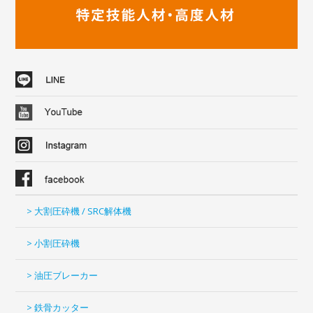
> 大割圧砕機 / SRC解体機
> 小割圧砕機
> 油圧ブレーカー
> 鉄骨カッター