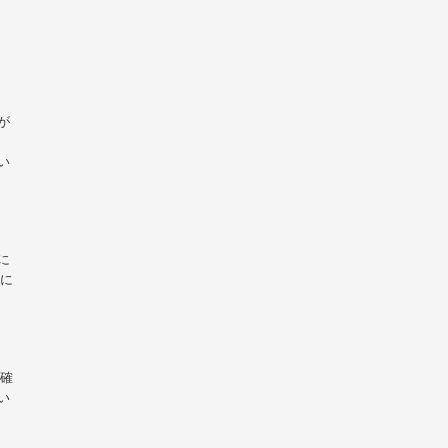
が
い
に
いに
を確
い