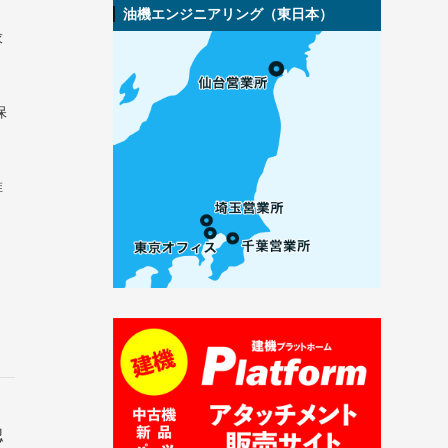
油機エンジニアリング（東日本）
求
保
維
認