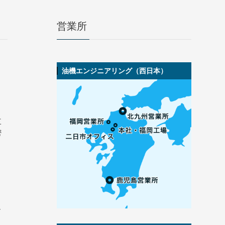
営業所
油機エンジニアリング（西日本）
三
密
、
ュ