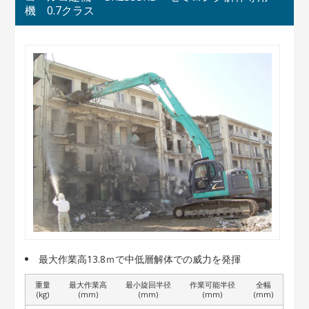
機 0.7クラス
最大作業高13.8ｍで中低層解体での威力を発揮
重量
最大作業高
最小旋回半径
作業可能半径
全幅
(kg)
(mm)
(mm)
(mm)
(mm)