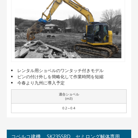
レンタル用ショベルのワンタッチ付きモデル
ピンの付け外しを簡略化して作業時間を短縮
今春より九州に導入予定
適合ショベル
(m3)
0.2～0.4
コベルコ建機 SK235SRD セミロング解体専用