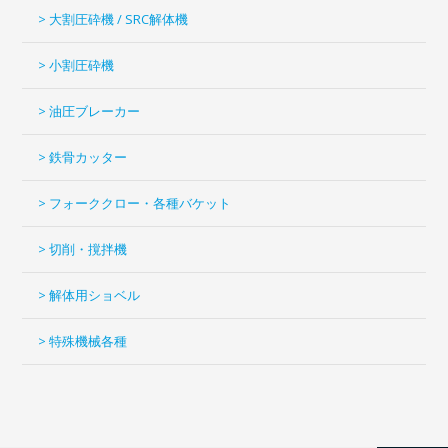
> 大割圧砕機 / SRC解体機
> 小割圧砕機
> 油圧ブレーカー
> 鉄骨カッター
> フォーククロー・各種バケット
> 切削・撹拌機
> 解体用ショベル
> 特殊機械各種