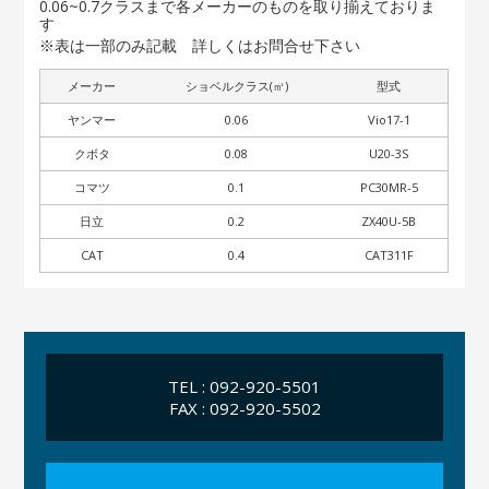
0.06~0.7クラスまで各メーカーのものを取り揃えておりま
す
※表は一部のみ記載 詳しくはお問合せ下さい
メーカー
ショベルクラス(㎥)
型式
ヤンマー
0.06
Vio17-1
クボタ
0.08
U20-3S
コマツ
0.1
PC30MR-5
日立
0.2
ZX40U-5B
CAT
0.4
CAT311F
TEL : 092-920-5501
FAX : 092-920-5502